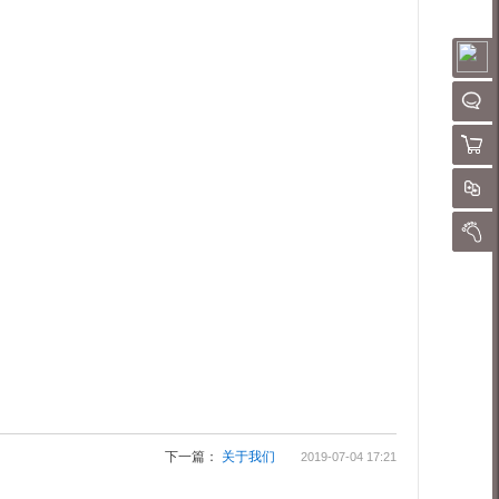
请
QQ客
购物
对
我的
下一篇：
关于我们
2019-07-04 17:21