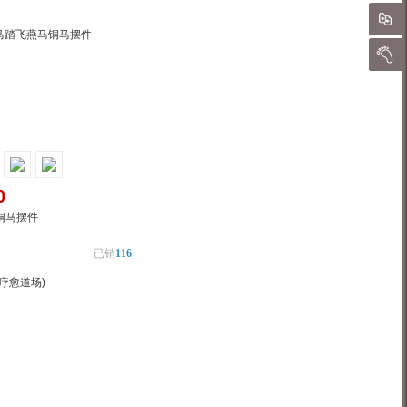
对
我的
0
铜马摆件
已销
116
疗愈道场)
物车
加入对比