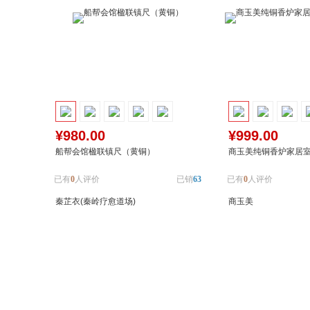
¥980.00
¥999.00
船帮会馆楹联镇尺（黄铜）
商玉美纯铜香炉家居
已有
0
人评价
已销
63
已有
0
人评价
秦芷衣(秦岭疗愈道场)
商玉美
加入购物车
加入对比
加入购物车