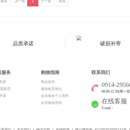
首页
上一页
1
下一页
末页
品质承诺
破损补寄
后服务
购物指南
联系我们
卖家
商品发布
0914-2956
/退换货
修改收货地址
08:00-22:30(周一
申请
会员修改个人资料
在线客服
会员修改密码
E-mail：
联系我们
|
关于我们
|
物流自取
|
友情链接
|
陕公网安备 61100202000132号