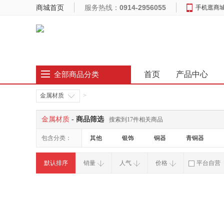
商城首页
服务热线：
0914-2956055
手机逛商
首页
产品中心
全部商品分类
金属材质
>
金属材质
- 商品筛选
搜索到17件相关商品
包含分类：
其他
银饰
铜器
青铜器
默认排序
销量
人气
价格
平台自营
破损补寄