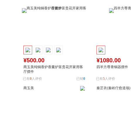
¥500.00
¥1080.00
商玉美纯铜香炉香薰炉富贵花开家用客
四羊方尊青铜器摆件
厅摆件
已有
0
人评价
已销
0
已有
5
人评价
商玉美
秦芷衣(秦岭疗愈道场)
加入购物车
加入对比
加入购物车