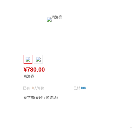
¥780.00
商洛鼎
已有
10
人评价
已销
108
秦芷衣(秦岭疗愈道场)
加入购物车
加入对比