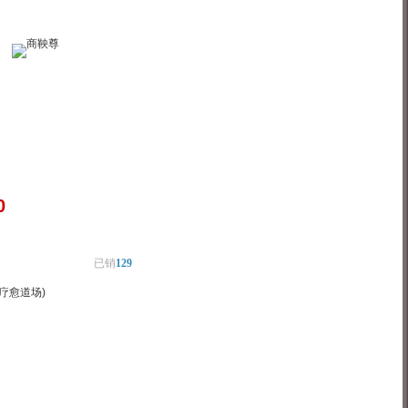
0
已销
129
疗愈道场)
物车
加入对比