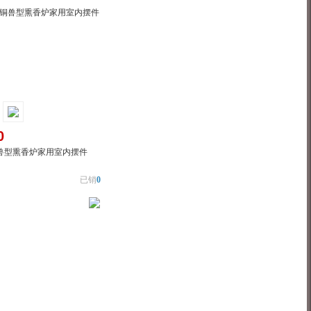
0
兽型熏香炉家用室内摆件
已销
0
物车
加入对比