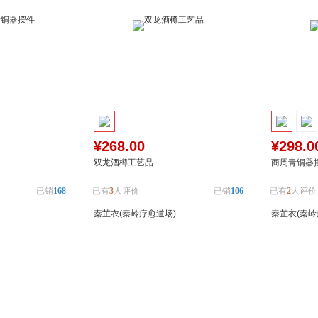
¥268.00
¥298.0
双龙酒樽工艺品
商周青铜器
已销
168
已有
3
人评价
已销
106
已有
2
人评价
秦芷衣(秦岭疗愈道场)
秦芷衣(秦岭
加入对比
加入购物车
加入对比
加入购