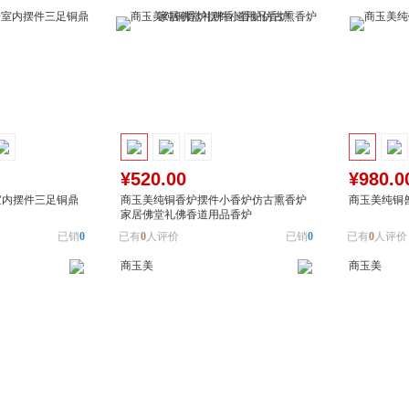
¥520.00
¥980.0
室内摆件三足铜鼎
商玉美纯铜香炉摆件小香炉仿古熏香炉
商玉美纯铜
家居佛堂礼佛香道用品香炉
已销
0
已有
0
人评价
已销
0
已有
0
人评价
商玉美
商玉美
加入对比
加入购物车
加入对比
加入购