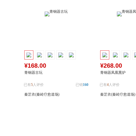
¥168.00
¥268.00
青铜器古玩
青铜器凤凰熏炉
已有
5
人评价
已销
160
已有
4
人评价
秦芷衣(秦岭疗愈道场)
秦芷衣(秦岭疗愈道场)
加入购物车
加入对比
加入购物车