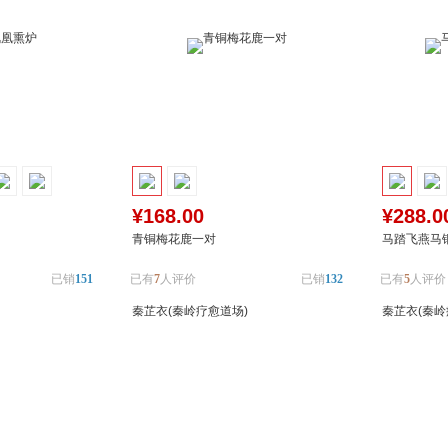
¥168.00
¥288.0
青铜梅花鹿一对
马踏飞燕马
已销
151
已有
7
人评价
已销
132
已有
5
人评价
秦芷衣(秦岭疗愈道场)
秦芷衣(秦岭
加入对比
加入购物车
加入对比
加入购