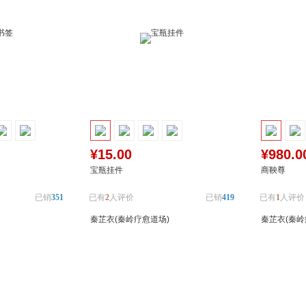
¥15.00
¥980.0
宝瓶挂件
商鞅尊
已销
351
已有
2
人评价
已销
419
已有
1
人评价
秦芷衣(秦岭疗愈道场)
秦芷衣(秦岭
加入对比
加入购物车
加入对比
加入购