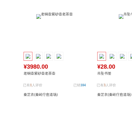
¥3980.00
¥28.00
老铜壶紫砂壶老茶壶
吊坠书签
已有
1
人评价
已销
104
已有
3
人评价
秦芷衣(秦岭疗愈道场)
秦芷衣(秦岭疗愈道场)
加入购物车
加入对比
加入购物车