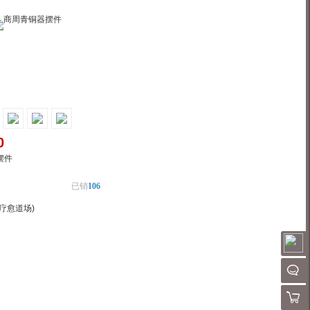
0
摆件
已销
106
疗愈道场)
物车
加入对比
请
QQ客
购物