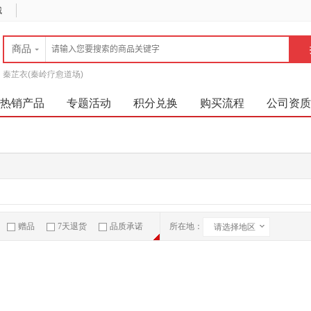
城
商品
秦芷衣(秦岭疗愈道场)
热销产品
专题活动
积分兑换
购买流程
公司资质
赠品
7天退货
品质承诺
所在地：
请选择地区
急速物流