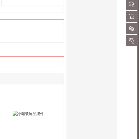
请
QQ客
购物
对
我的