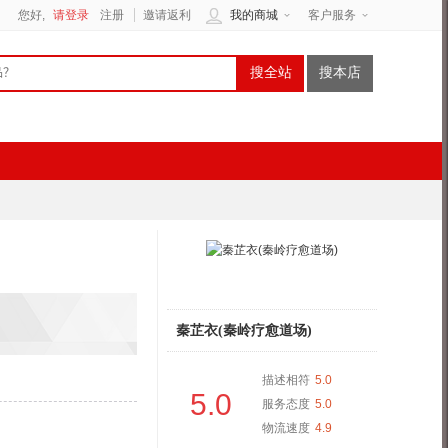
您好,
请登录
注册
邀请返利
我的商城
客户服务
搜全站
搜本店
秦芷衣(秦岭疗愈道场)
描述相符
5.0
5.0
服务态度
5.0
物流速度
4.9