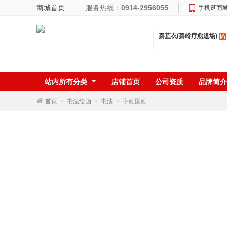
商城首页
服务热线：
0914-2956055
手机逛商
秦芷衣(秦岭疗愈道场)
站内所有分类
店铺首页
公司资质
品牌简介
首页
>
书法绘画
>
书法
>
字画国画