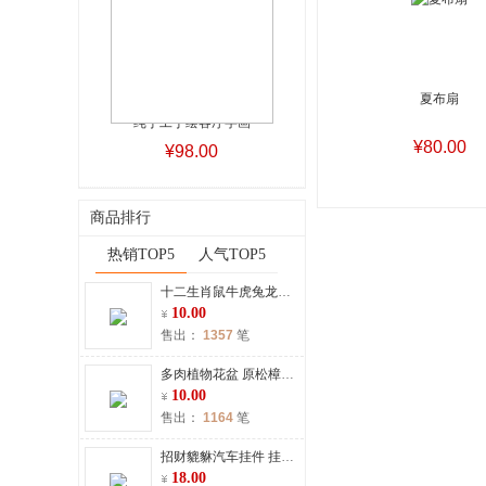
夏布扇
纯手工手绘客厅字画
¥80.00
¥98.00
商品排行
热销TOP5
人气TOP5
十二生肖鼠牛虎兔龙蛇马羊猴鸡狗猪护身符钥匙扣吊坠
10.00
售出：
1357
笔
多肉植物花盆 原松樟木质头创意田园风格绿植石斛小花盆
10.00
售出：
1164
笔
招财貔貅汽车挂件 挂饰出入保平安符招财
18.00