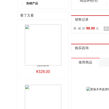
商品评价(4)
-
热销产品
看了又看
销售记录
98.00
商 城 价
元
购
购买咨询
推荐商品
国画葡萄
¥328.00