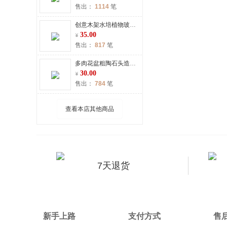
售出：
1114
笔
创意木架水培植物玻璃瓶花瓶透明水养绿萝插花器皿桌面摆件工艺品
35.00
售出：
817
笔
多肉花盆粗陶石头造型多肉植物花盆陶瓷创意个性简约盆栽批发
30.00
售出：
784
笔
查看本店其他商品
7天退货
新手上路
支付方式
售