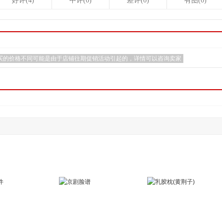
好评(4)
中评(0)
差评(0)
有图(0)
买的价格不同可能是由于店铺往期促销活动引起的，详情可以咨询卖家