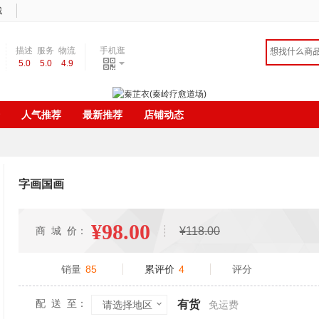
城
描述
服务
物流
手机逛
5.0
5.0
4.9
相符
态度
速度
人气推荐
最新推荐
店铺动态
字画国画
¥98.00
商 城 价：
¥118.00
销量
85
累评价
4
评分
配 送 至：
有货
请选择地区
免运费